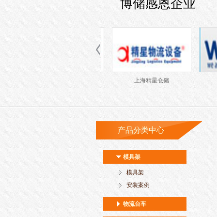
博储感恩企业
南京音飞
上海鸿境
产品分类中心
模具架
模具架
安装案例
物流台车