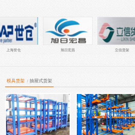
上海峥源
苏州荣远
至腾货架
模具货架
抽屉式货架
/