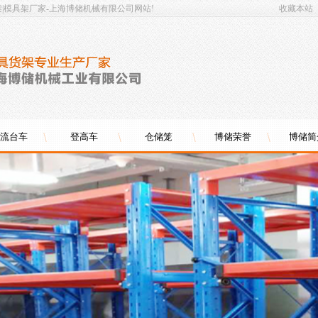
架|模具架厂家-上海博储机械有限公司网站!
收藏本站
流台车
登高车
仓储笼
博储荣誉
博储简