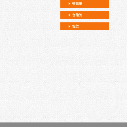
登高车
仓储笼
货架