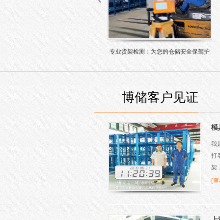
15天太仓货架安装
为什么使用模具翻转机
博储客户见证
模
我
打
架
[
上